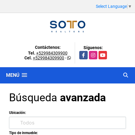
Select Language
▼
Contáctenos:
Síguenos:
Tel.
+529984309900
Facebook
Instagram
YouTube
Cel.
+529984309900
-
MENÚ
Búsqueda
avanzada
Ubicación:
Tipo de inmueble: