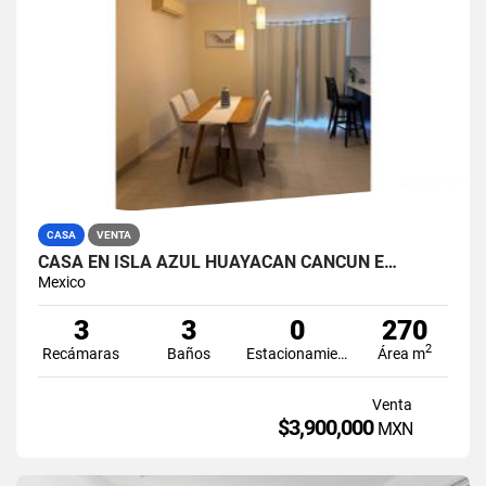
CASA
VENTA
CASA EN ISLA AZUL HUAYACAN CANCUN E…
Mexico
3
3
0
270
2
Recámaras
Baños
Estacionamiento
Área m
Venta
$3,900,000
MXN