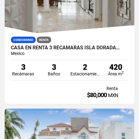
CONDOMINIO
RENTA
CASA EN RENTA 3 RECÁMARAS ISLA DORADA…
Mexico
3
3
2
420
2
Recámaras
Baños
Estacionamiento
Área m
Renta
$80,000
MXN