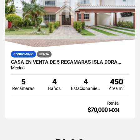
CONDOMINIO
RENTA
CASA EN VENTA DE 5 RECÁMARAS ISLA DORA…
Mexico
5
4
4
450
2
Recámaras
Baños
Estacionamiento
Área m
Renta
$70,000
MXN