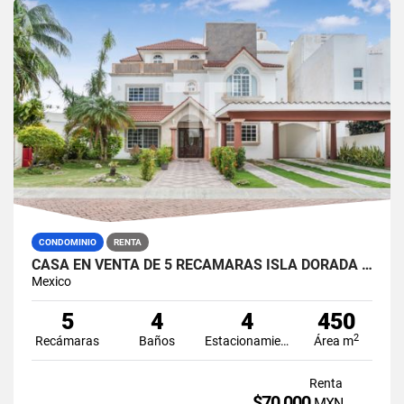
CONDOMINIO
RENTA
CASA EN VENTA DE 5 RECÁMARAS ISLA DORADA ZONA HOTELERA CANCÚN
Mexico
5
4
4
450
2
Recámaras
Baños
Estacionamiento
Área m
Renta
$70,000
MXN