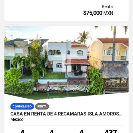
Renta
$75,000
MXN
CONDOMINIO
RENTA
CASA EN RENTA DE 4 RECÁMARAS ISLA AMOROSA ZONA HOTELERA CANCÚ
Mexico
4
4
4
437