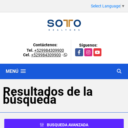
Select Language
▼
Contáctenos:
Síguenos:
Tel.
+529984309900
Facebook
Instagram
YouTube
Cel.
+529984309900
-
MENÚ
Resultados de la
búsqueda
BUSQUEDA AVANZADA