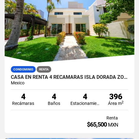
CONDOMINIO
RENTA
CASA EN RENTA 4 RECÁMARAS ISLA DORADA ZONA HOTELERA CANCUN
Mexico
4
4
4
396
2
Recámaras
Baños
Estacionamiento
Área m
Renta
$65,500
MXN