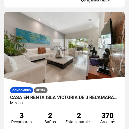
CONDOMINIO
RENTA
CASA EN RENTA ISLA VICTORIA DE 3 RECÁMARAS EN ISLA DORADA ZONA HOTELERA CANCÚN
Mexico
3
2
2
370
2
Recámaras
Baños
Estacionamiento
Área m