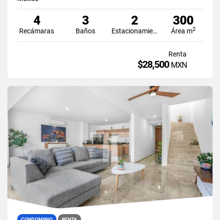
4
3
2
300
2
Recámaras
Baños
Estacionamiento
Área m
Renta
$28,500
MXN
CONDOMINIO
RENTA