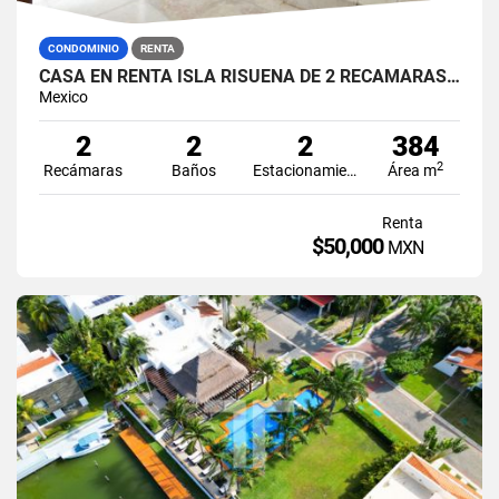
CONDOMINIO
RENTA
CASA EN RENTA ISLA RISUEÑA DE 2 RECÁMARAS EN ISLA DORADA ZONA HOTELERA CANCÚN
Mexico
2
2
2
384
2
Recámaras
Baños
Estacionamiento
Área m
Renta
$50,000
MXN