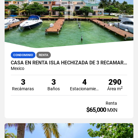
CONDOMINIO
RENTA
CASA EN RENTA ISLA HECHIZADA DE 3 RECÁMARAS EN ISLA DORADA ZONA HOTELERA CANCÚN
Mexico
3
3
4
290
2
Recámaras
Baños
Estacionamiento
Área m
Renta
$65,000
MXN