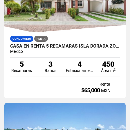
CONDOMINIO
RENTA
CASA EN RENTA 5 RECÁMARAS ISLA DORADA ZONA HOTELERA CANCÚN
Mexico
5
3
4
450
2
Recámaras
Baños
Estacionamiento
Área m
Renta
$65,000
MXN