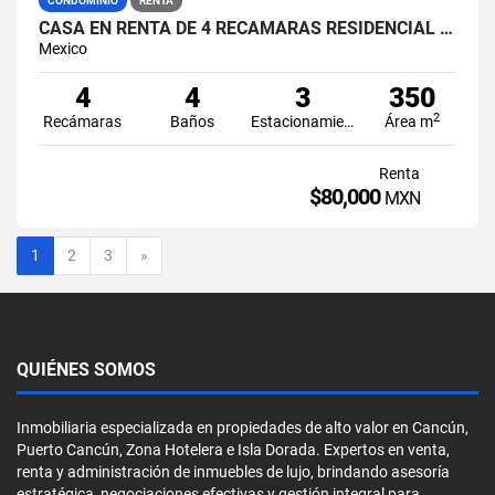
CONDOMINIO
RENTA
CASA EN RENTA DE 4 RECÁMARAS RESIDENCIAL BAHÍA ZONA HOTELERA CANCÚN
Mexico
4
4
3
350
2
Recámaras
Baños
Estacionamiento
Área m
Renta
$80,000
MXN
Siguiente
1
2
3
»
QUIÉNES SOMOS
Inmobiliaria especializada en propiedades de alto valor en Cancún,
Puerto Cancún, Zona Hotelera e Isla Dorada. Expertos en venta,
renta y administración de inmuebles de lujo, brindando asesoría
estratégica, negociaciones efectivas y gestión integral para