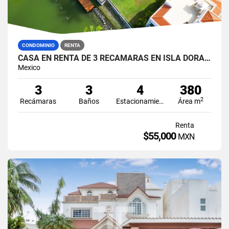
CONDOMINIO
RENTA
CASA EN RENTA DE 3 RECÁMARAS EN ISLA DORADA, ZONA HOTELERA, CANCÚN
Mexico
3
3
4
380
2
Recámaras
Baños
Estacionamiento
Área m
Renta
$55,000
MXN