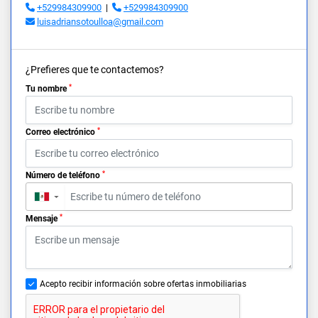
+529984309900
|
+529984309900
luisadriansotoulloa@gmail.com
¿Prefieres que te contactemos?
*
Tu nombre
*
Correo electrónico
*
Número de teléfono
▼
*
Mensaje
Acepto recibir información sobre ofertas inmobiliarias