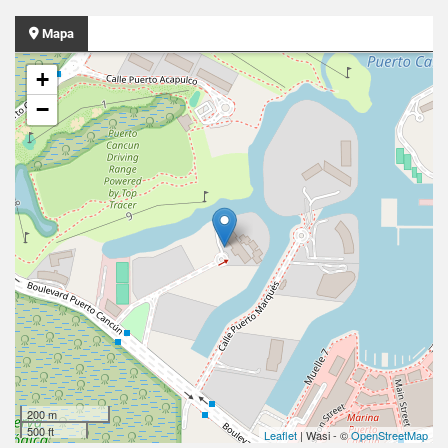
Mapa
+
−
200 m
500 ft
Leaflet
| Wasi - ©
OpenStreetMap