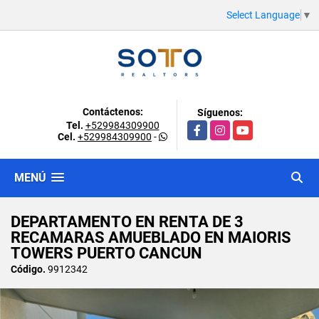
Select Language
▼
Contáctenos:
Síguenos:
Tel.
+529984309900
Facebook
Instagram
YouTube
Cel.
+529984309900
-
MENÚ
DEPARTAMENTO EN RENTA DE 3
RECAMARAS AMUEBLADO EN MAIORIS
TOWERS PUERTO CANCUN
Código.
9912342