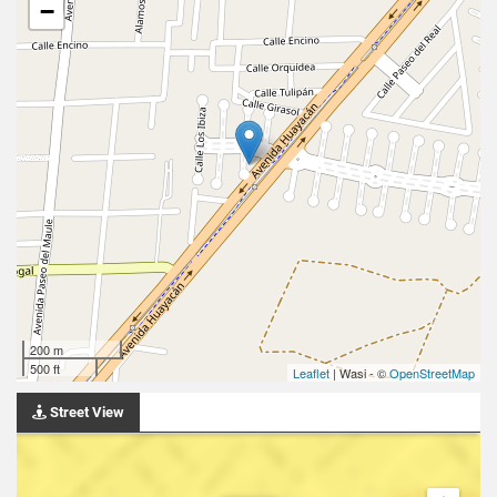
−
200 m
500 ft
Leaflet
| Wasi - ©
OpenStreetMap
Street View