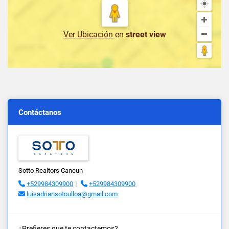
Ver Ubicación
en
street view
Contáctanos
Sotto Realtors Cancun
+529984309900
|
+529984309900
luisadriansotoulloa@gmail.com
¿Prefieres que te contactemos?