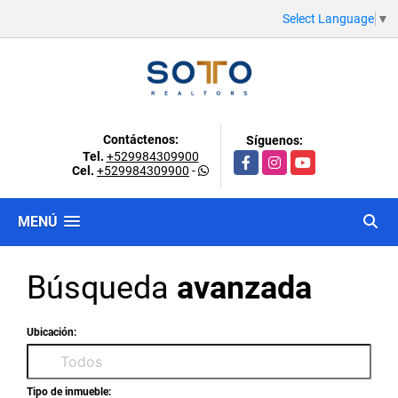
Select Language
▼
Contáctenos:
Síguenos:
Tel.
+529984309900
Facebook
Instagram
YouTube
Cel.
+529984309900
-
MENÚ
Búsqueda
avanzada
Ubicación:
Tipo de inmueble: