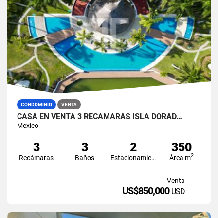
CONDOMINIO
VENTA
CASA EN VENTA 3 RECÁMARAS ISLA DORAD…
Mexico
3
3
2
350
2
Recámaras
Baños
Estacionamiento
Área m
Venta
US$850,000
USD