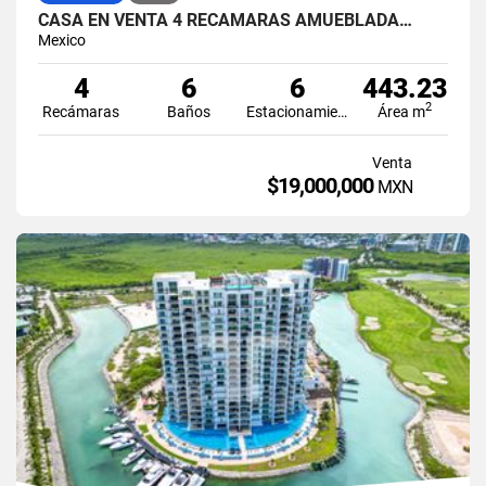
CASA EN VENTA 4 RECÁMARAS AMUEBLADA…
Mexico
4
6
6
443.23
2
Recámaras
Baños
Estacionamiento
Área m
Venta
$19,000,000
MXN