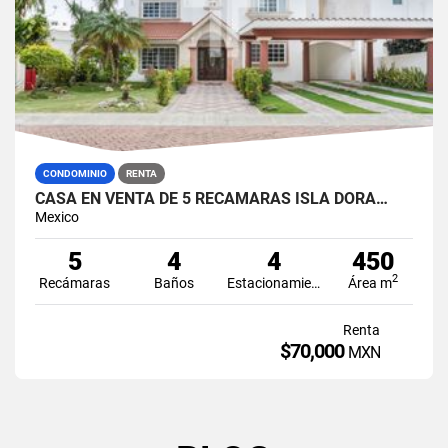
CONDOMINIO
RENTA
CASA EN VENTA DE 5 RECÁMARAS ISLA DORA…
Mexico
5
4
4
450
2
Recámaras
Baños
Estacionamiento
Área m
Renta
$70,000
MXN