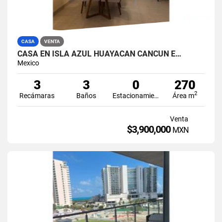
CASA
VENTA
CASA EN ISLA AZUL HUAYACAN CANCUN E…
Mexico
3
3
0
270
2
Recámaras
Baños
Estacionamiento
Área m
Venta
$3,900,000
MXN