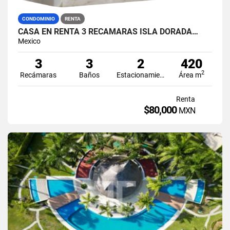
CONDOMINIO
RENTA
CASA EN RENTA 3 RECÁMARAS ISLA DORADA…
Mexico
3
3
2
420
2
Recámaras
Baños
Estacionamiento
Área m
Renta
$80,000
MXN