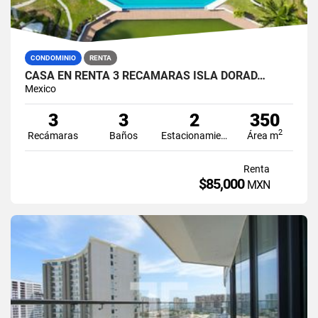
CONDOMINIO
RENTA
CASA EN RENTA 3 RECÁMARAS ISLA DORAD…
Mexico
3
3
2
350
2
Recámaras
Baños
Estacionamiento
Área m
Renta
$85,000
MXN