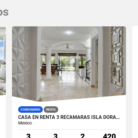
os
CONDOMINIO
RENTA
CASA EN RENTA 3 RECÁMARAS ISLA DORADA ZONA HOTELERA CANCÚN
Mexico
3
3
2
420