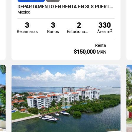
DEPARTAMENTO EN RENTA EN SLS PUERTO CANCUN VISTA AL MAR DE LUJO AMUEBLADO
Mexico
3
3
2
330
2
Recámaras
Baños
Estacionamiento
Área m
Renta
$150,000
MXN