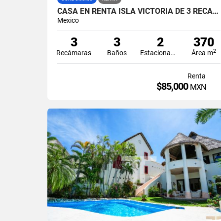
CASA EN RENTA ISLA VICTORIA DE 3 RECÁMARAS EN ISLA DORADA ZONA HOTELERA CANCÚN
Mexico
3
3
2
370
2
Recámaras
Baños
Estacionamiento
Área m
Renta
$85,000
MXN