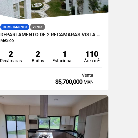
DEPARTAMENTO
VENTA
DEPARTAMENTO DE 2 RECAMARAS VISTA A LAGUNA EN VENTA POKTAPOK ZONA HOTELERA CANCUN
Mexico
2
2
1
110
2
Recámaras
Baños
Estacionamiento
Área m
Venta
$5,700,000
MXN