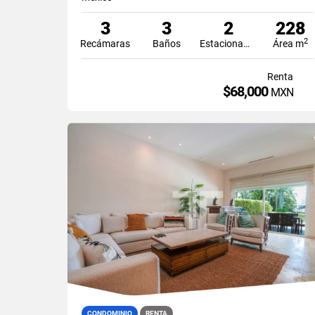
3
3
2
228
2
Recámaras
Baños
Estacionamiento
Área m
Renta
$68,000
MXN
CONDOMINIO
RENTA