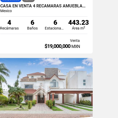
CASA EN VENTA 4 RECÁMARAS AMUEBLADA EN ISLA DORADA CON MUELLE EN ZONA HOTELERA CANCÚN
Mexico
4
6
6
443.23
2
Recámaras
Baños
Estacionamiento
Área m
Venta
$19,000,000
MXN