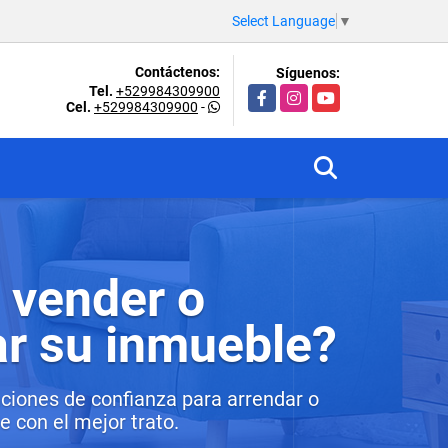
Select Language
▼
Contáctenos:
Síguenos:
Tel.
+529984309900
Facebook
Instagram
YouTube
Cel.
+529984309900
-
 vender o
ar su inmueble?
ciones de confianza para arrendar o
 con el mejor trato.