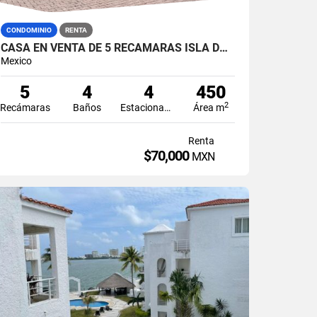
CONDOMINIO
RENTA
CASA EN VENTA DE 5 RECÁMARAS ISLA DORADA ZONA HOTELERA CANCÚN
Mexico
5
4
4
450
2
Recámaras
Baños
Estacionamiento
Área m
Renta
$70,000
MXN