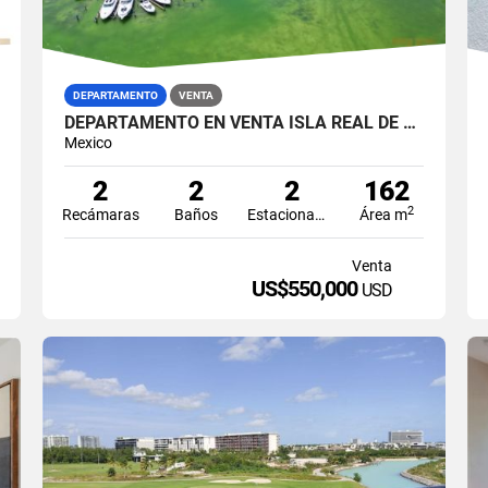
DEPARTAMENTO
VENTA
DEPARTAMENTO EN VENTA ISLA REAL DE 2 RECÁMARAS EN ISLA DORADA ZONA HOTELERA CANCÚN
Mexico
2
2
2
162
2
Recámaras
Baños
Estacionamiento
Área m
Venta
US$550,000
USD