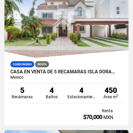
CONDOMINIO
RENTA
CASA EN VENTA DE 5 RECÁMARAS ISLA DORA…
Mexico
5
4
4
450
2
Recámaras
Baños
Estacionamiento
Área m
Renta
$70,000
MXN