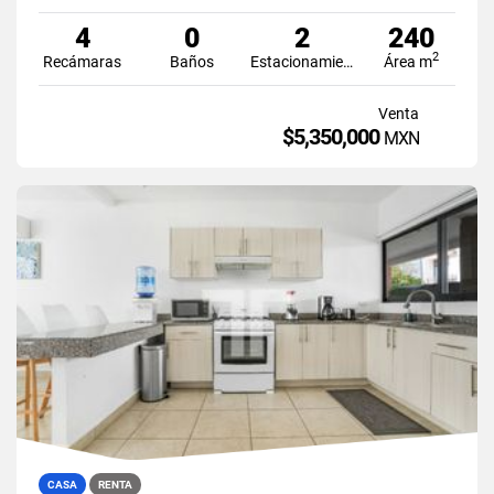
4
0
2
240
2
Recámaras
Baños
Estacionamiento
Área m
Venta
$5,350,000
MXN
CASA
RENTA