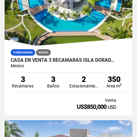
CONDOMINIO
VENTA
CASA EN VENTA 3 RECÁMARAS ISLA DORAD…
Mexico
3
3
2
350
2
Recámaras
Baños
Estacionamiento
Área m
Venta
US$850,000
USD