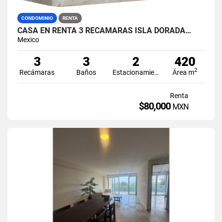
CONDOMINIO
RENTA
CASA EN RENTA 3 RECÁMARAS ISLA DORADA…
Mexico
3
3
2
420
2
Recámaras
Baños
Estacionamiento
Área m
Renta
$80,000
MXN