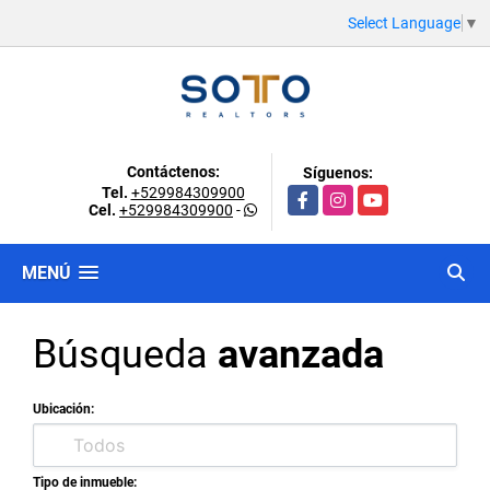
Select Language
▼
Contáctenos:
Síguenos:
Tel.
+529984309900
Facebook
Instagram
YouTube
Cel.
+529984309900
-
MENÚ
Búsqueda
avanzada
Ubicación:
Tipo de inmueble: