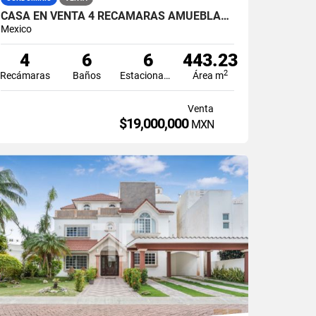
CASA EN VENTA 4 RECÁMARAS AMUEBLADA EN ISLA DORADA CON MUELLE EN ZONA HOTELERA CANCÚN
Mexico
4
6
6
443.23
2
Recámaras
Baños
Estacionamiento
Área m
Venta
$19,000,000
MXN