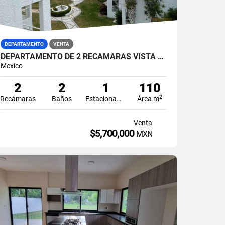
DEPARTAMENTO
VENTA
DEPARTAMENTO DE 2 RECAMARAS VISTA A LAGUNA EN VENTA POKTAPOK ZONA HOTELERA CANCUN
Mexico
2
2
1
110
2
Recámaras
Baños
Estacionamiento
Área m
Venta
$5,700,000
MXN