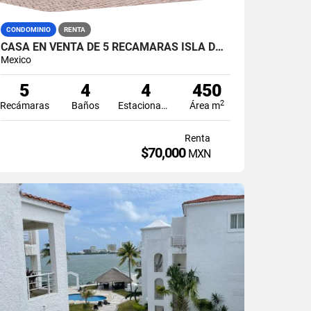
CONDOMINIO
RENTA
CASA EN VENTA DE 5 RECÁMARAS ISLA DORADA ZONA HOTELERA CANCÚN
Mexico
5
4
4
450
2
Recámaras
Baños
Estacionamiento
Área m
Renta
$70,000
MXN