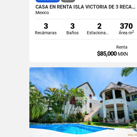
CASA EN RENTA ISLA VICTORIA DE 3 RECÁMARAS EN ISLA DORADA ZONA HOTELERA CANCÚN
Mexico
3
3
2
370
2
Recámaras
Baños
Estacionamiento
Área m
Renta
$85,000
MXN