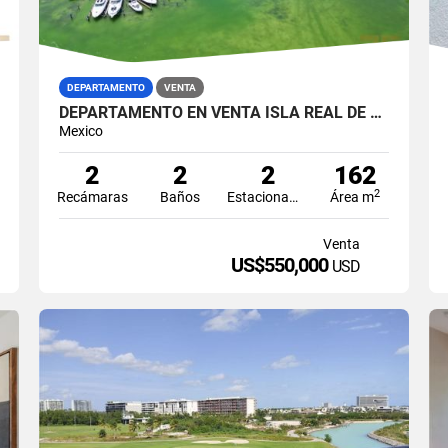
DEPARTAMENTO
VENTA
DEPARTAMENTO EN VENTA ISLA REAL DE 2 RECÁMARAS EN ISLA DORADA ZONA HOTELERA CANCÚN
Mexico
2
2
2
162
2
Recámaras
Baños
Estacionamiento
Área m
Venta
US$550,000
USD