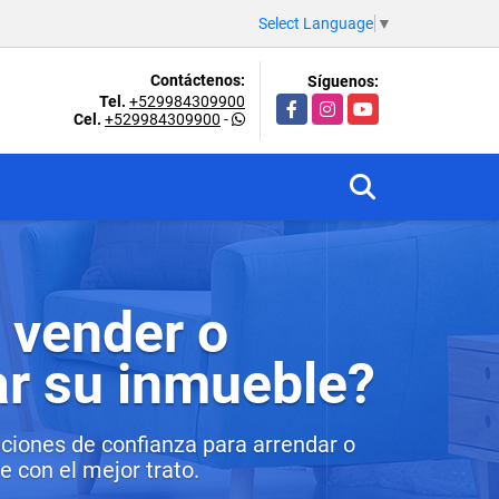
Select Language
▼
Contáctenos:
Síguenos:
Tel.
+529984309900
Facebook
Instagram
YouTube
Cel.
+529984309900
-
 vender o
ar su inmueble?
ciones de confianza para arrendar o
 con el mejor trato.