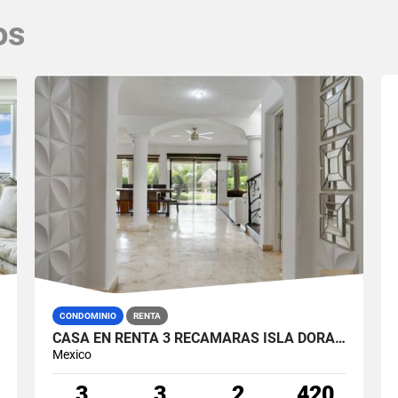
os
CONDOMINIO
RENTA
CASA EN RENTA 3 RECÁMARAS ISLA DORADA ZONA HOTELERA CANCÚN
Mexico
3
3
2
420