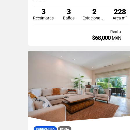
3
3
2
228
2
Recámaras
Baños
Estacionamiento
Área m
Renta
$68,000
MXN
CONDOMINIO
RENTA