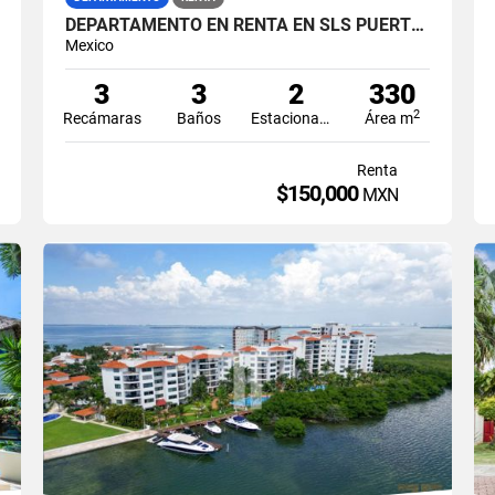
DEPARTAMENTO EN RENTA EN SLS PUERTO CANCUN VISTA AL MAR DE LUJO AMUEBLADO
Mexico
3
3
2
330
2
Recámaras
Baños
Estacionamiento
Área m
Renta
$150,000
MXN