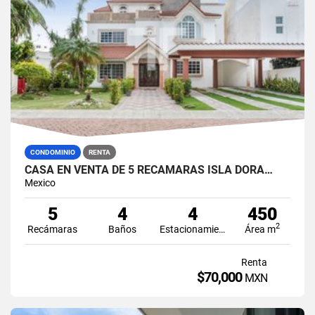
CONDOMINIO
RENTA
CASA EN VENTA DE 5 RECÁMARAS ISLA DORA…
Mexico
5
4
4
450
2
Recámaras
Baños
Estacionamiento
Área m
Renta
$70,000
MXN