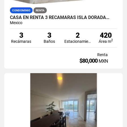
CONDOMINIO
RENTA
CASA EN RENTA 3 RECÁMARAS ISLA DORADA…
Mexico
3
3
2
420
2
Recámaras
Baños
Estacionamiento
Área m
Renta
$80,000
MXN