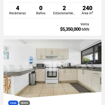
4
0
2
240
2
Recámaras
Baños
Estacionamiento
Área m
Venta
$5,350,000
MXN
CASA
RENTA