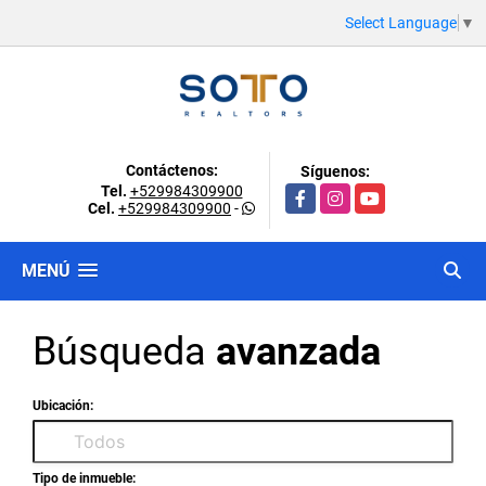
Select Language
▼
Contáctenos:
Síguenos:
Tel.
+529984309900
Facebook
Instagram
YouTube
Cel.
+529984309900
-
MENÚ
Búsqueda
avanzada
Ubicación:
Tipo de inmueble: