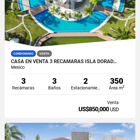
CONDOMINIO
VENTA
CASA EN VENTA 3 RECÁMARAS ISLA DORAD…
Mexico
3
3
2
350
2
Recámaras
Baños
Estacionamiento
Área m
Venta
US$850,000
USD