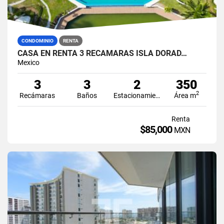
CONDOMINIO
RENTA
CASA EN RENTA 3 RECÁMARAS ISLA DORAD…
Mexico
3
3
2
350
2
Recámaras
Baños
Estacionamiento
Área m
Renta
$85,000
MXN