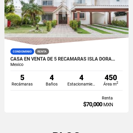
CONDOMINIO
RENTA
CASA EN VENTA DE 5 RECÁMARAS ISLA DORA…
Mexico
5
4
4
450
2
Recámaras
Baños
Estacionamiento
Área m
Renta
$70,000
MXN