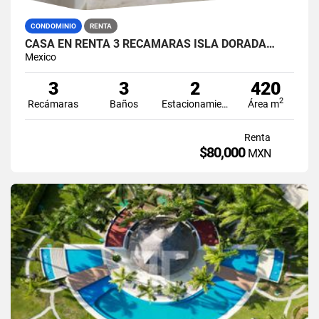
CONDOMINIO
RENTA
CASA EN RENTA 3 RECÁMARAS ISLA DORADA…
Mexico
3
3
2
420
2
Recámaras
Baños
Estacionamiento
Área m
Renta
$80,000
MXN