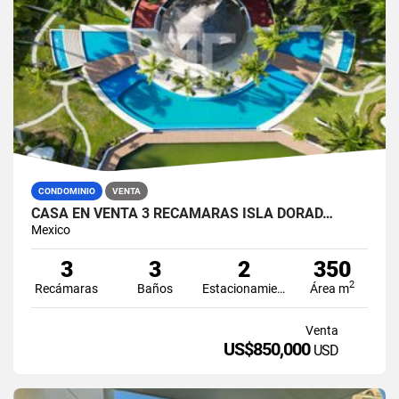
CONDOMINIO
VENTA
CASA EN VENTA 3 RECÁMARAS ISLA DORAD…
Mexico
3
3
2
350
2
Recámaras
Baños
Estacionamiento
Área m
Venta
US$850,000
USD