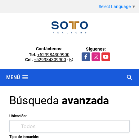
Select Language
▼
Contáctenos:
Síguenos:
Tel.
+529984309900
Facebook
Instagram
YouTube
Cel.
+529984309900
-
MENÚ
Búsqueda
avanzada
Ubicación:
Tipo de inmueble: