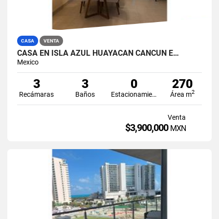
CASA
VENTA
CASA EN ISLA AZUL HUAYACAN CANCUN E…
Mexico
3
3
0
270
2
Recámaras
Baños
Estacionamiento
Área m
Venta
$3,900,000
MXN