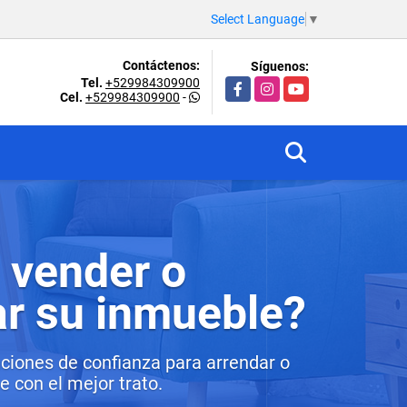
Select Language
▼
Contáctenos:
Síguenos:
Tel.
+529984309900
Facebook
Instagram
YouTube
Cel.
+529984309900
-
 vender o
ar su inmueble?
ciones de confianza para arrendar o
 con el mejor trato.