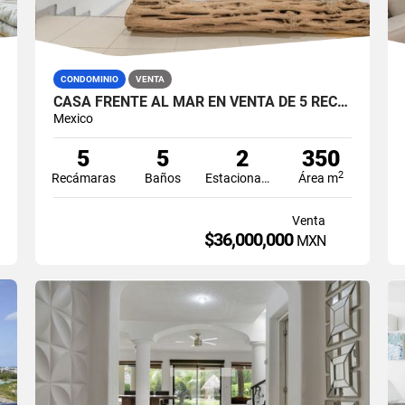
CONDOMINIO
VENTA
CASA FRENTE AL MAR EN VENTA DE 5 RECAMARAS AMUEBLADO EN ZONA HOTELERA CANCUN
Mexico
5
5
2
350
2
Recámaras
Baños
Estacionamiento
Área m
Venta
$36,000,000
MXN