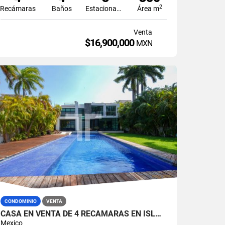
2
Recámaras
Baños
Estacionamiento
Área m
Venta
$16,900,000
MXN
CONDOMINIO
VENTA
CASA EN VENTA DE 4 RECÁMARAS EN ISLA BONITA ZONA HOTELERA CANCÚN
Mexico