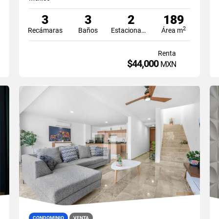
3
3
2
189
2
Recámaras
Baños
Estacionamiento
Área m
Renta
$44,000
MXN
CONDOMINIO
VENTA