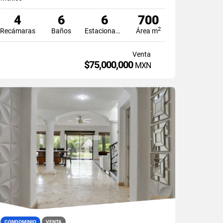
4
6
6
700
2
Recámaras
Baños
Estacionamiento
Área m
Venta
$75,000,000
MXN
CONDOMINIO
VENTA