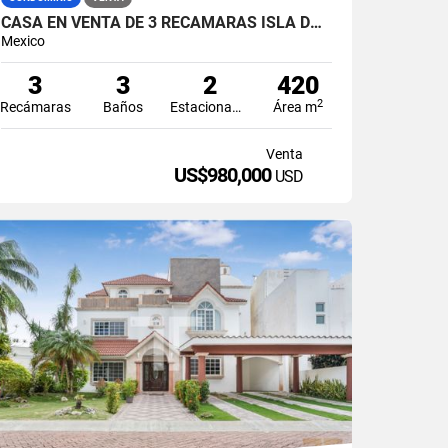
CASA EN VENTA DE 3 RECÁMARAS ISLA DORADA ZONA HOTELERA CANCÚN
Mexico
3
3
2
420
2
Recámaras
Baños
Estacionamiento
Área m
Venta
US$980,000
USD