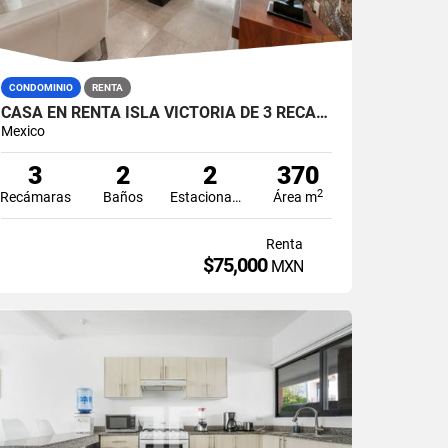
CONDOMINIO
RENTA
CASA EN RENTA ISLA VICTORIA DE 3 RECÁMARAS EN ISLA DORADA ZONA HOTELERA CANCÚN
Mexico
3
2
2
370
2
Recámaras
Baños
Estacionamiento
Área m
Renta
$75,000
MXN