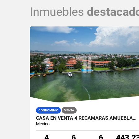
Inmuebles
destacad
CONDOMINIO
VENTA
CASA EN VENTA 4 RECÁMARAS AMUEBLADA EN ISLA DORADA CON MUELLE EN ZONA HOTELERA CANCÚN
Mexico
4
6
6
443.2