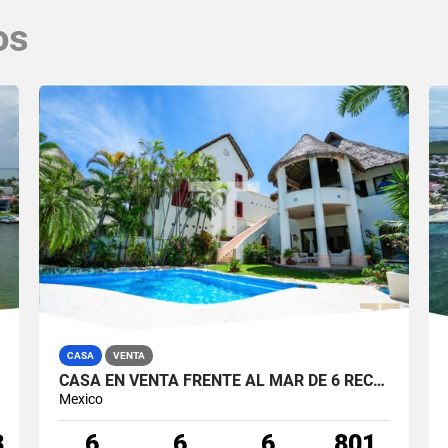
os
CASA
VENTA
CASA EN VENTA FRENTE AL MAR DE 6 RECÁMARAS EN CALLE FLAMINGOS ZONA HOTELERA CANCÚN
Mexico
3
6
6
6
801