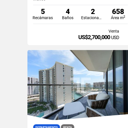
5
4
2
658
2
Recámaras
Baños
Estacionamiento
Área m
Venta
US$2,700,000
USD
DEPARTAMENTO
RENTA