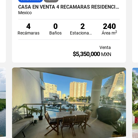
CASA EN VENTA 4 RECÁMARAS RESIDENCIAL AQUA CANCÚN
Mexico
4
0
2
240
2
Recámaras
Baños
Estacionamiento
Área m
Venta
$5,350,000
MXN