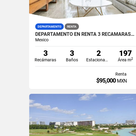
DEPARTAMENTO
RENTA
DEPARTAMENTO EN RENTA 3 RECÁMARAS ARIA ZONA HOTELERA PUERTO CANCÚN
Mexico
3
3
2
197
2
Recámaras
Baños
Estacionamiento
Área m
Renta
$95,000
MXN