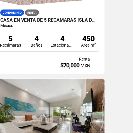
CONDOMINIO
RENTA
CASA EN VENTA DE 5 RECÁMARAS ISLA DORADA ZONA HOTELERA CANCÚN
Mexico
5
4
4
450
2
Recámaras
Baños
Estacionamiento
Área m
Renta
$70,000
MXN