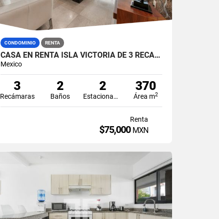
CONDOMINIO
RENTA
CASA EN RENTA ISLA VICTORIA DE 3 RECÁMARAS EN ISLA DORADA ZONA HOTELERA CANCÚN
Mexico
3
2
2
370
2
Recámaras
Baños
Estacionamiento
Área m
Renta
$75,000
MXN