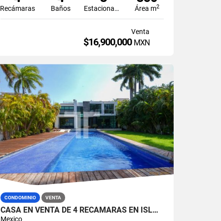
2
Recámaras
Baños
Estacionamiento
Área m
Venta
$16,900,000
MXN
CONDOMINIO
VENTA
CASA EN VENTA DE 4 RECÁMARAS EN ISLA BONITA ZONA HOTELERA CANCÚN
Mexico