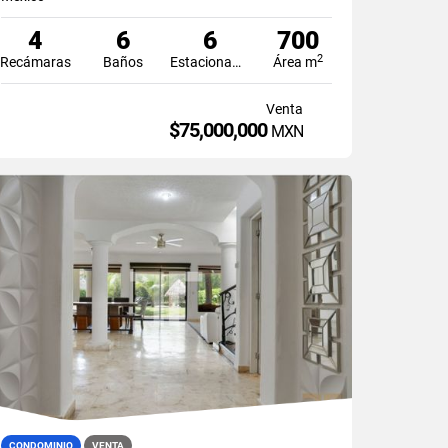
4
6
6
700
2
Recámaras
Baños
Estacionamiento
Área m
Venta
$75,000,000
MXN
CONDOMINIO
VENTA