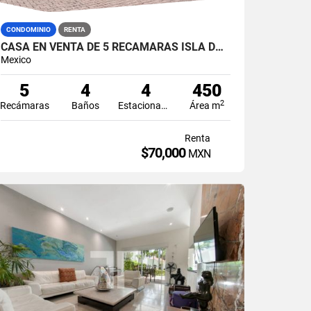
CONDOMINIO
RENTA
CASA EN VENTA DE 5 RECÁMARAS ISLA DORADA ZONA HOTELERA CANCÚN
Mexico
5
4
4
450
2
Recámaras
Baños
Estacionamiento
Área m
Renta
$70,000
MXN