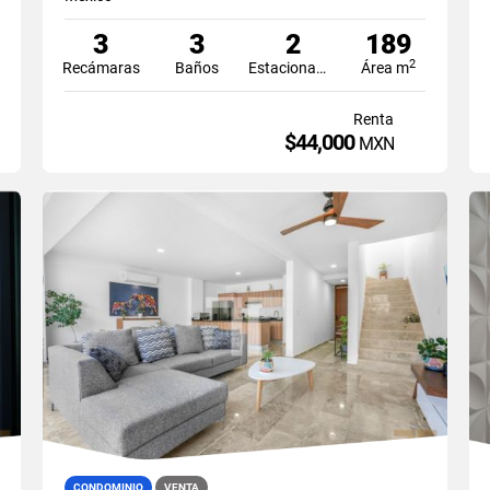
3
3
2
189
2
Recámaras
Baños
Estacionamiento
Área m
Renta
$44,000
MXN
CONDOMINIO
VENTA