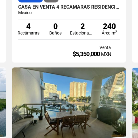
CASA EN VENTA 4 RECÁMARAS RESIDENCIAL AQUA CANCÚN
Mexico
4
0
2
240
2
Recámaras
Baños
Estacionamiento
Área m
Venta
$5,350,000
MXN