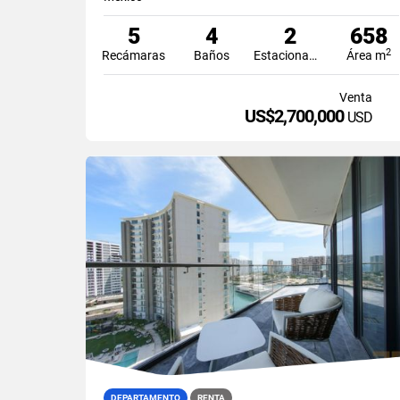
5
4
2
658
2
Recámaras
Baños
Estacionamiento
Área m
Venta
US$2,700,000
USD
DEPARTAMENTO
RENTA