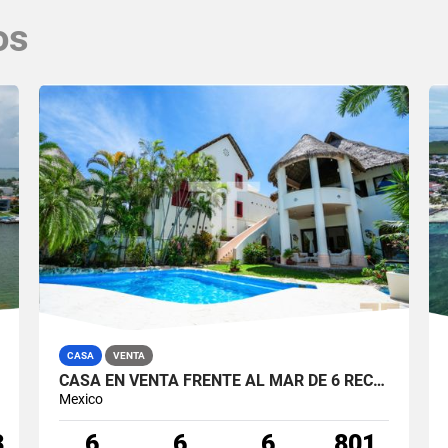
os
CASA
VENTA
CASA EN VENTA FRENTE AL MAR DE 6 RECÁMARAS EN CALLE FLAMINGOS ZONA HOTELERA CANCÚN
Mexico
3
6
6
6
801