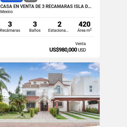
CASA EN VENTA DE 3 RECÁMARAS ISLA DORADA ZONA HOTELERA CANCÚN
Mexico
3
3
2
420
2
Recámaras
Baños
Estacionamiento
Área m
Venta
US$980,000
USD