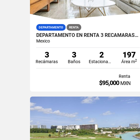
DEPARTAMENTO
RENTA
DEPARTAMENTO EN RENTA 3 RECÁMARAS ARIA ZONA HOTELERA PUERTO CANCÚN
Mexico
3
3
2
197
2
Recámaras
Baños
Estacionamiento
Área m
Renta
$95,000
MXN