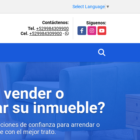
Select Language
▼
Contáctenos:
Síguenos:
Tel.
+529984309900
Facebook
Instagram
YouTube
Cel.
+529984309900
-
 vender o
ar su inmueble?
ciones de confianza para arrendar o
 con el mejor trato.