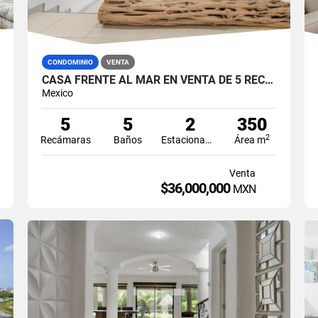
CONDOMINIO
VENTA
CASA FRENTE AL MAR EN VENTA DE 5 RECAMARAS AMUEBLADO EN ZONA HOTELERA CANCUN
Mexico
5
5
2
350
2
Recámaras
Baños
Estacionamiento
Área m
Venta
$36,000,000
MXN