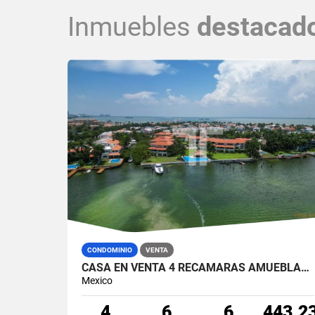
Inmuebles
destacad
CONDOMINIO
VENTA
CASA EN VENTA 4 RECÁMARAS AMUEBLADA EN ISLA DORADA CON MUELLE EN ZONA HOTELERA CANCÚN
Mexico
4
6
6
443.2