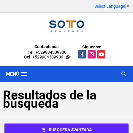
Select Language
▼
Contáctenos:
Síguenos:
Tel.
+529984309900
Facebook
Instagram
YouTube
Cel.
+529984309900
-
MENÚ
Resultados de la
búsqueda
BUSQUEDA AVANZADA