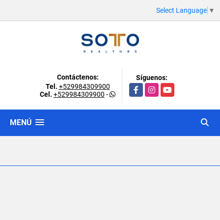
Select Language
▼
Contáctenos:
Síguenos:
Tel.
+529984309900
Facebook
Instagram
YouTube
Cel.
+529984309900
-
MENÚ