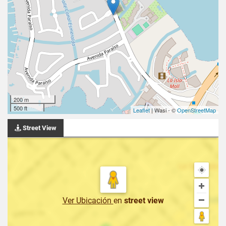
200 m
500 ft
Leaflet
| Wasi - ©
OpenStreetMap
Street View
Ver Ubicación
en
street view