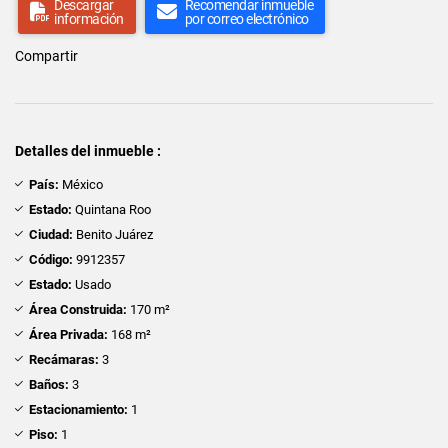
Descargar
Recomendar inmueble
información
por correo electrónico
Compartir
Detalles del inmueble :
País:
México
Estado:
Quintana Roo
Ciudad:
Benito Juárez
Código:
9912357
Estado:
Usado
Área Construida:
170 m²
Área Privada:
168 m²
Recámaras:
3
Baños:
3
Estacionamiento:
1
Piso:
1