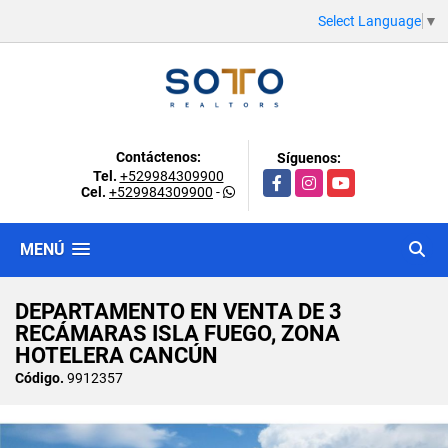
Select Language
▼
Contáctenos:
Síguenos:
Tel.
+529984309900
Facebook
Instagram
YouTube
Cel.
+529984309900
-
MENÚ
DEPARTAMENTO EN VENTA DE 3
RECÁMARAS ISLA FUEGO, ZONA
HOTELERA CANCÚN
Código.
9912357