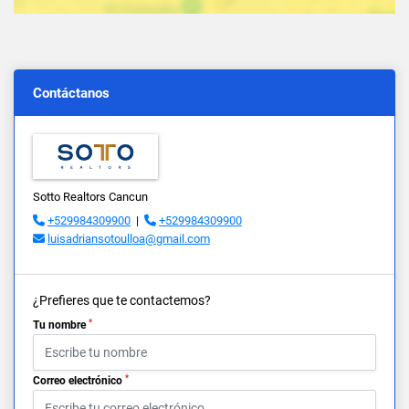
Contáctanos
Sotto Realtors Cancun
+529984309900
|
+529984309900
luisadriansotoulloa@gmail.com
¿Prefieres que te contactemos?
*
Tu nombre
*
Correo electrónico