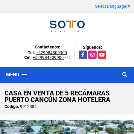
Select Language
▼
Contáctenos:
Síguenos:
Tel.
+529984309900
Facebook
Instagram
YouTube
Cel.
+529984309900
-
MENÚ
CASA EN VENTA DE 5 RECÁMARAS
PUERTO CANCÚN ZONA HOTELERA
Código.
9912384