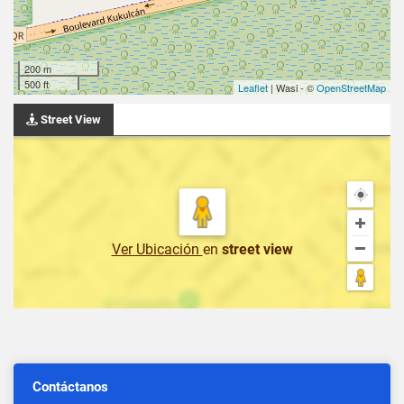
200 m
500 ft
Leaflet
| Wasi - ©
OpenStreetMap
Street View
Ver Ubicación
en
street view
Contáctanos