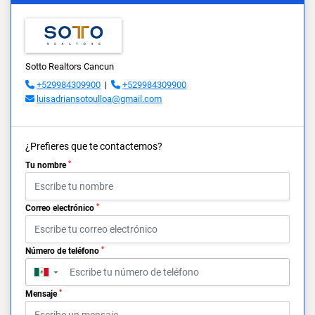
Sotto Realtors Cancun
+529984309900
|
+529984309900
luisadriansotoulloa@gmail.com
¿Prefieres que te contactemos?
*
Tu nombre
*
Correo electrónico
*
Número de teléfono
▼
*
Mensaje