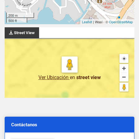
200 m
500 ft
Leaflet
| Wasi - ©
OpenStreetMap
Street View
Ver Ubicación
en
street view
Contáctanos