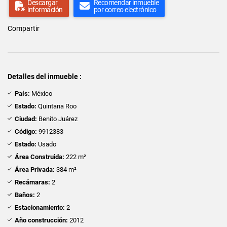
Descargar
Recomendar inmueble
información
por correo electrónico
Compartir
Detalles del inmueble :
País:
México
Estado:
Quintana Roo
Ciudad:
Benito Juárez
Código:
9912383
Estado:
Usado
Área Construida:
222 m²
Área Privada:
384 m²
Recámaras:
2
Baños:
2
Estacionamiento:
2
Año construcción:
2012