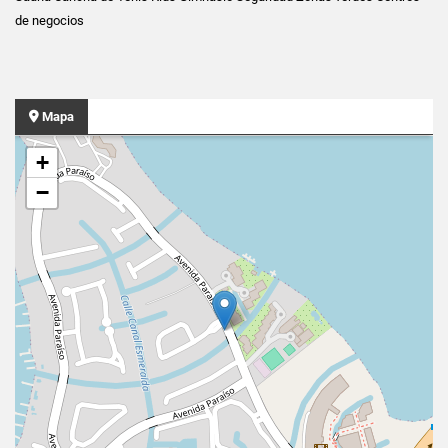
de negocios
Mapa
+
−