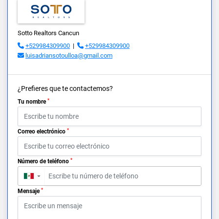
Sotto Realtors Cancun
+529984309900
|
+529984309900
luisadriansotoulloa@gmail.com
¿Prefieres que te contactemos?
*
Tu nombre
*
Correo electrónico
*
Número de teléfono
▼
*
Mensaje