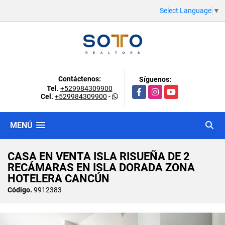
Select Language
▼
Contáctenos:
Síguenos:
Tel.
+529984309900
Facebook
Instagram
YouTube
Cel.
+529984309900
-
MENÚ
CASA EN VENTA ISLA RISUEÑA DE 2
RECÁMARAS EN ISLA DORADA ZONA
HOTELERA CANCÚN
Código.
9912383