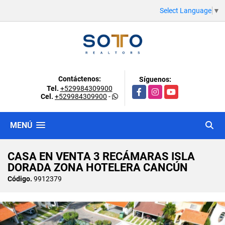
Select Language
▼
Contáctenos:
Síguenos:
Tel.
+529984309900
Facebook
Instagram
YouTube
Cel.
+529984309900
-
MENÚ
CASA EN VENTA 3 RECÁMARAS ISLA
DORADA ZONA HOTELERA CANCÚN
Código.
9912379