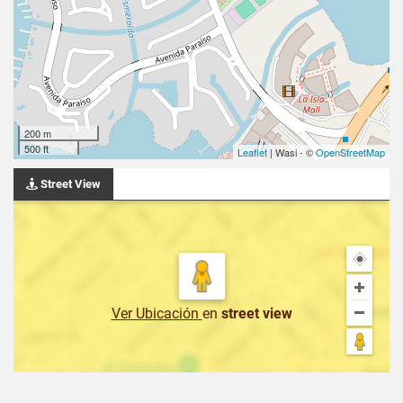
200 m
500 ft
Leaflet
| Wasi - ©
OpenStreetMap
Street View
Ver Ubicación
en
street view