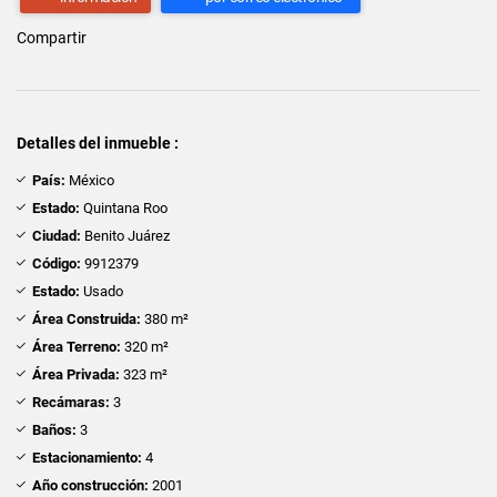
Compartir
Detalles del inmueble :
País:
México
Estado:
Quintana Roo
Ciudad:
Benito Juárez
Código:
9912379
Estado:
Usado
Área Construida:
380 m²
Área Terreno:
320 m²
Área Privada:
323 m²
Recámaras:
3
Baños:
3
Estacionamiento:
4
Año construcción:
2001