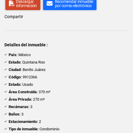
Descargar
Recomendar inmueble
información
por correo electrónico
Compartir
Detalles del inmueble :
País:
México
Estado:
Quintana Roo
Ciudad:
Benito Juárez
Código:
9912366
Estado:
Usado
Área Construida:
370 m²
Área Privada:
270 m²
Recámaras:
3
Baños:
3
Estacionamiento:
2
Tipo de inmueble:
Condominio