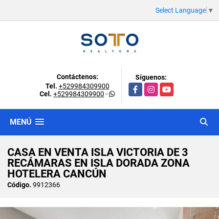
Select Language
▼
Contáctenos:
Síguenos:
Tel.
+529984309900
Facebook
Instagram
YouTube
Cel.
+529984309900
-
MENÚ
CASA EN VENTA ISLA VICTORIA DE 3
RECÁMARAS EN ISLA DORADA ZONA
HOTELERA CANCÚN
Código.
9912366