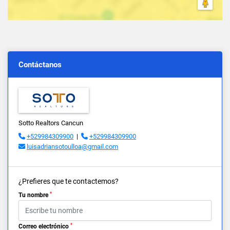
Contáctanos
Sotto Realtors Cancun
+529984309900
|
+529984309900
luisadriansotoulloa@gmail.com
¿Prefieres que te contactemos?
*
Tu nombre
*
Correo electrónico