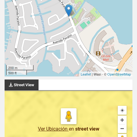
200 m
500 ft
Leaflet
| Wasi - ©
OpenStreetMap
Street View
Ver Ubicación
en
street view