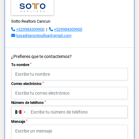
Sotto Realtors Cancun
+529984309900
|
+529984309900
luisadriansotoulloa@gmail.com
¿Prefieres que te contactemos?
*
Tu nombre
*
Correo electrónico
*
Número de teléfono
▼
*
Mensaje