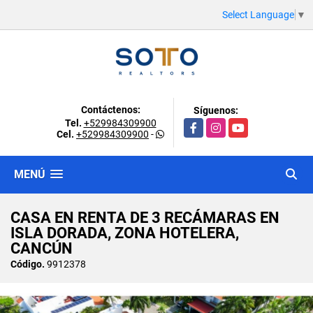
Select Language
▼
Contáctenos:
Síguenos:
Tel.
+529984309900
Facebook
Instagram
YouTube
Cel.
+529984309900
-
MENÚ
CASA EN RENTA DE 3 RECÁMARAS EN
ISLA DORADA, ZONA HOTELERA,
CANCÚN
Código.
9912378