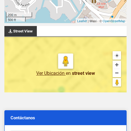
200 m
500 ft
Leaflet
| Wasi - ©
OpenStreetMap
Street View
Ver Ubicación
en
street view
Contáctanos