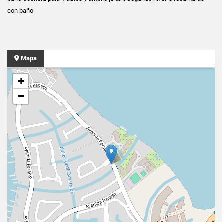
con baño
Mapa
+
−