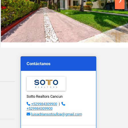
Contáctanos
Sotto Realtors Cancun
+529984309900
|
+529984309900
luisadriansotoulloa@gmail.com