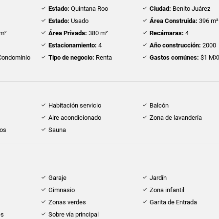
Estado:
Quintana Roo
Ciudad:
Benito Juárez
Estado:
Usado
Área Construida:
396 m²
m²
Área Privada:
380 m²
Recámaras:
4
Estacionamiento:
4
Año construcción:
2000
ondominio
Tipo de negocio:
Renta
Gastos comúnes:
$1 MX
Habitación servicio
Balcón
Aire acondicionado
Zona de lavandería
dos
Sauna
Garaje
Jardín
Gimnasio
Zona infantil
Zonas verdes
Garita de Entrada
es
Sobre vía principal