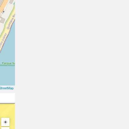
treetMap