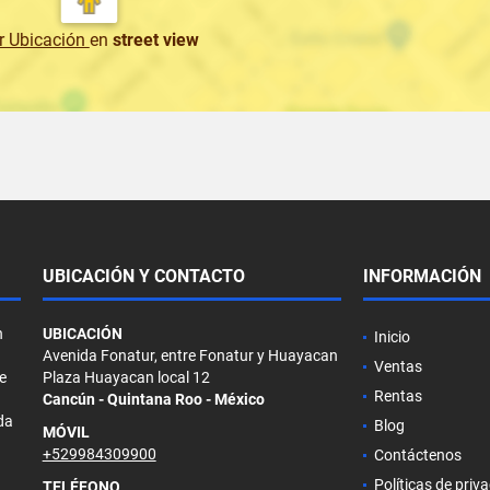
r Ubicación
en
street view
UBICACIÓN Y CONTACTO
INFORMACIÓN
n
UBICACIÓN
Inicio
Avenida Fonatur, entre Fonatur y Huayacan
Ventas
e
Plaza Huayacan local 12
Rentas
Cancún - Quintana Roo - México
da
Blog
MÓVIL
+529984309900
Contáctenos
Políticas de priv
TELÉFONO