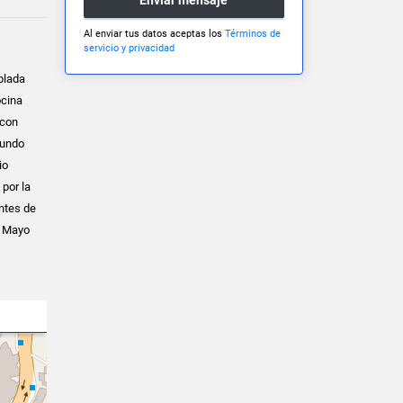
Al enviar tus datos aceptas los
Términos de
servicio y privacidad
blada
ocina
 con
gundo
io
 por la
ntes de
n Mayo