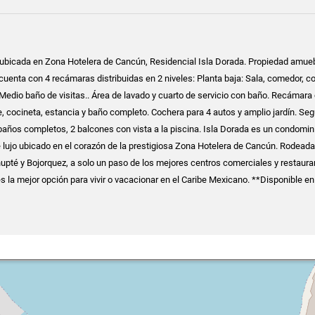
 ubicada en Zona Hotelera de Cancún, Residencial Isla Dorada. Propiedad amue
uenta con 4 recámaras distribuidas en 2 niveles: Planta baja: Sala, comedor, c
. Medio baño de visitas.. Área de lavado y cuarto de servicio con baño. Recámara
, cocineta, estancia y baño completo. Cochera para 4 autos y amplio jardín. Se
 baños completos, 2 balcones con vista a la piscina. Isla Dorada es un condomin
e lujo ubicado en el corazón de la prestigiosa Zona Hotelera de Cancún. Rodeada
pté y Bojorquez, a solo un paso de los mejores centros comerciales y restaura
s la mejor opción para vivir o vacacionar en el Caribe Mexicano. **Disponible e