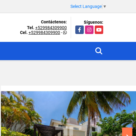
Select Language
▼
Contáctenos:
Síguenos:
Tel.
+529984309900
Facebook
Instagram
YouTube
Cel.
+529984309900
-