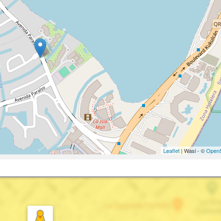
Leaflet
| Wasi - ©
OpenS