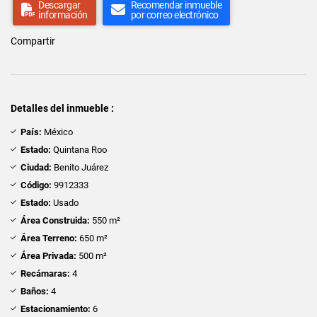
Descargar
Recomendar inmueble
información
por correo electrónico
Compartir
Detalles del inmueble :
País:
México
Estado:
Quintana Roo
Ciudad:
Benito Juárez
Código:
9912333
Estado:
Usado
Área Construida:
550 m²
Área Terreno:
650 m²
Área Privada:
500 m²
Recámaras:
4
Baños:
4
Estacionamiento:
6