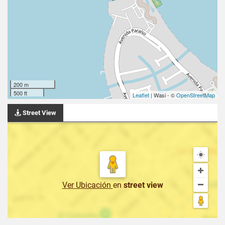
200 m
500 ft
Leaflet
| Wasi - ©
OpenStreetMap
Street View
Ver Ubicación
en
street view