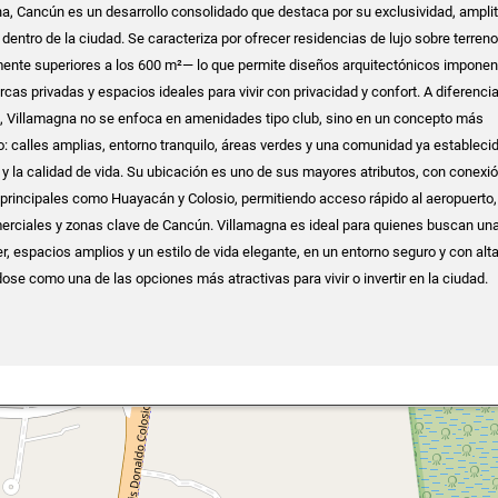
a, Cancún es un desarrollo consolidado que destaca por su exclusividad, ampli
dentro de la ciudad. Se caracteriza por ofrecer residencias de lujo sobre terren
nte superiores a los 600 m²— lo que permite diseños arquitectónicos imponen
rcas privadas y espacios ideales para vivir con privacidad y confort. A diferenci
, Villamagna no se enfoca en amenidades tipo club, sino en un concepto más
co: calles amplias, entorno tranquilo, áreas verdes y una comunidad ya estableci
d y la calidad de vida. Su ubicación es uno de sus mayores atributos, con conexi
principales como Huayacán y Colosio, permitiendo acceso rápido al aeropuerto,
erciales y zonas clave de Cancún. Villamagna es ideal para quienes buscan un
r, espacios amplios y un estilo de vida elegante, en un entorno seguro y con alt
ose como una de las opciones más atractivas para vivir o invertir en la ciudad.