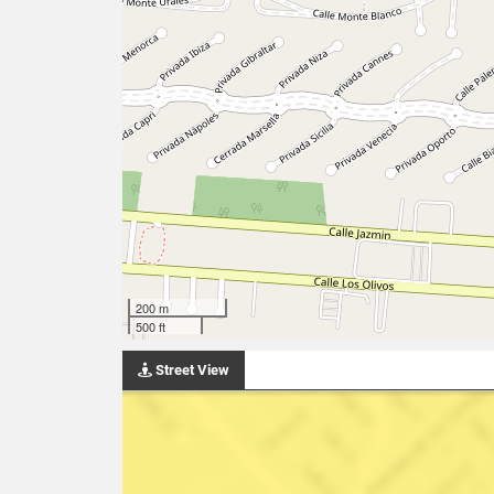
200 m
500 ft
Street View