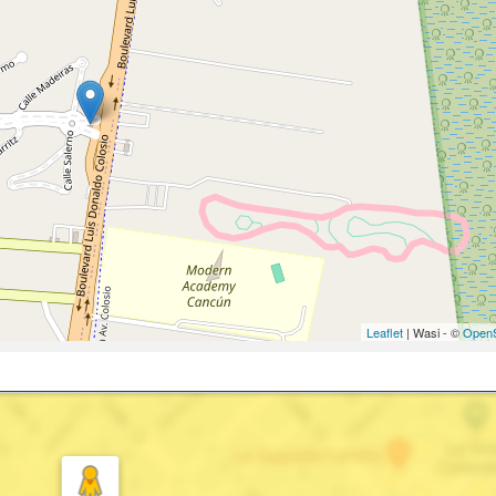
Leaflet
| Wasi - ©
OpenS