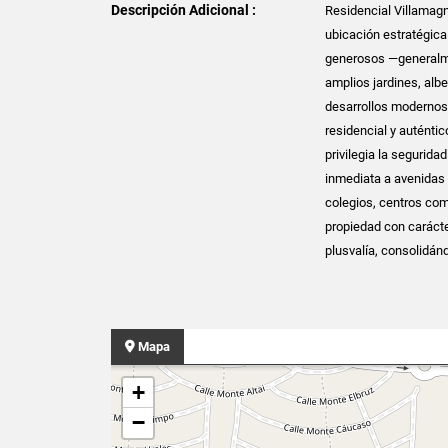
Descripción Adicional :
Residencial Villamagn
ubicación estratégica 
generosos —generalme
amplios jardines, albe
desarrollos modernos
residencial y auténti
privilegia la segurida
inmediata a avenidas 
colegios, centros com
propiedad con carácte
plusvalía, consolidánd
Mapa
+
−