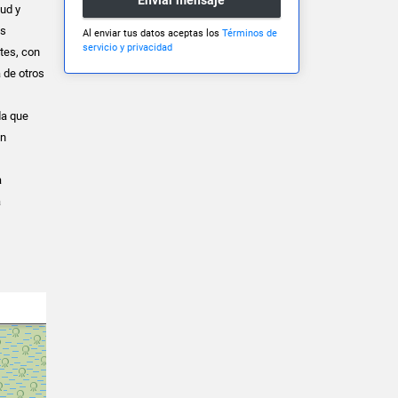
tud y
os
Al enviar tus datos aceptas los
Términos de
servicio y privacidad
tes, con
a de otros
da que
ón
a
a