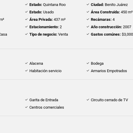
Estado:
Quintana Roo
Ciudad:
Benito Juárez
Estado:
Usado
Área Construida:
450 m²
m²
Área Privada:
437 m²
Recámaras:
4
Estacionamiento:
2
Año construcción:
2007
Casa
Tipo de negocio:
Venta
Gastos comúnes:
$3,00
Alacena
Bodega
Habitación servicio
Armarios Empotrados
Garita de Entrada
Circuito cerrado de TV
Centros comerciales