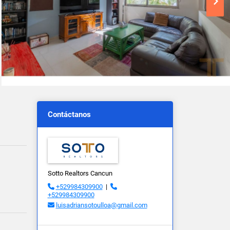
Contáctanos
Sotto Realtors Cancun
+529984309900
|
+529984309900
luisadriansotoulloa@gmail.com