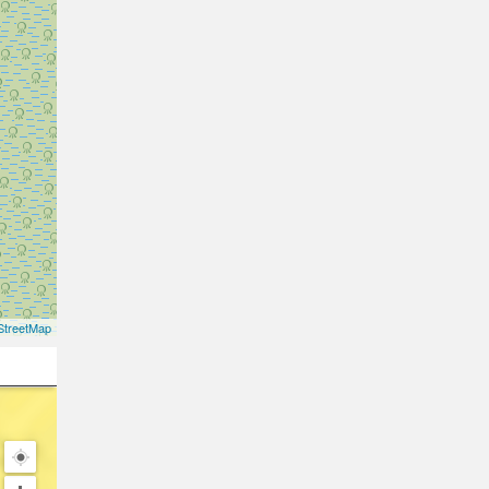
treetMap