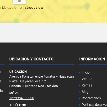
r Ubicación
en
street view
UBICACIÓN Y CONTACTO
INFORMACIÓN
n
UBICACIÓN
Inicio
Avenida Fonatur, entre Fonatur y Huayacan
Ventas
e
Plaza Huayacan local 12
Rentas
Cancún - Quintana Roo - México
da
Blog
MÓVIL
+529984309900
Contáctenos
Políticas de priv
TELÉFONO