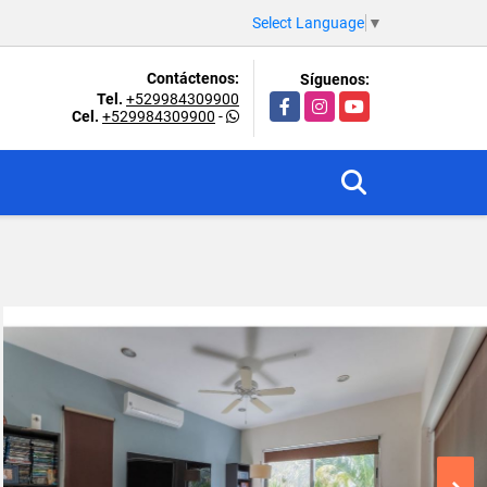
Select Language
▼
Contáctenos:
Síguenos:
Tel.
+529984309900
Facebook
Instagram
YouTube
Cel.
+529984309900
-