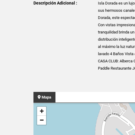
Descripción Adicional :
Isla Dorada es un luj
sus hermosos canales 
Dorada, este espectac
Con vistas impresionan
tranquilidad brinda u
distribución intelige
al máximo la luz nat
lavado 4 Baños Vista
CASA CLUB: Alberca G
Paddle Restaurante Ju
Mapa
+
−