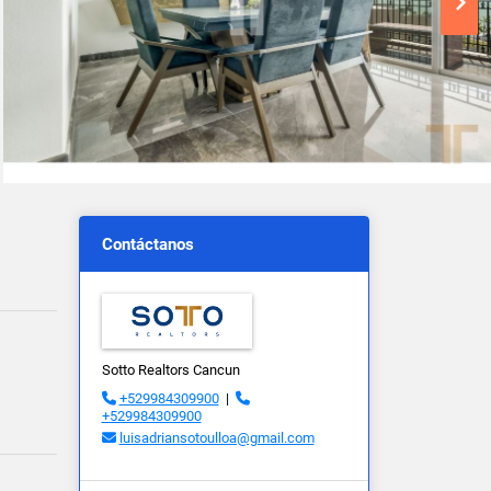
Contáctanos
Sotto Realtors Cancun
+529984309900
|
+529984309900
luisadriansotoulloa@gmail.com