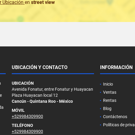
r Ubicación
en
street view
UBICACIÓN Y CONTACTO
INFORMACIÓN
n
UBICACIÓN
Inicio
Avenida Fonatur, entre Fonatur y Huayacan
Ventas
e
Plaza Huayacan local 12
Rentas
Cancún - Quintana Roo - México
da
Blog
MÓVIL
+529984309900
Contáctenos
Políticas de priv
TELÉFONO
+529984309900