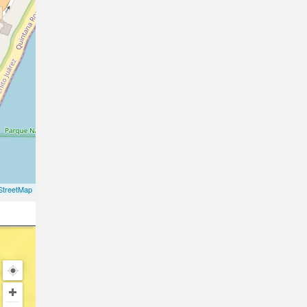
treetMap