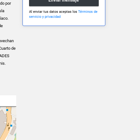
ido por
sla
Al enviar tus datos aceptas los
Términos de
servicio y privacidad
íaco.
de
rovechan
Cuarto de
DADES
nis.