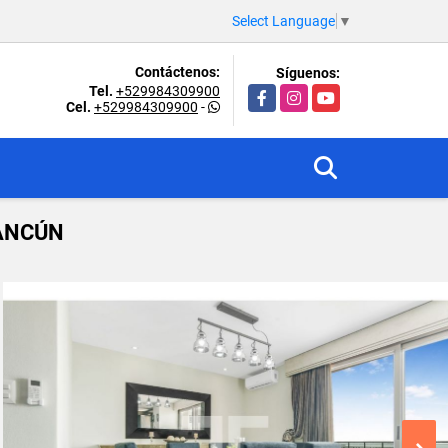
Select Language
▼
Contáctenos:
Síguenos:
Tel.
+529984309900
Facebook
Instagram
YouTube
Cel.
+529984309900
-
ANCÚN