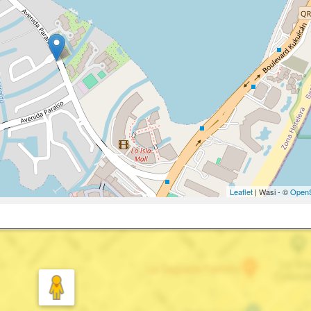
Leaflet
| Wasi - ©
OpenS