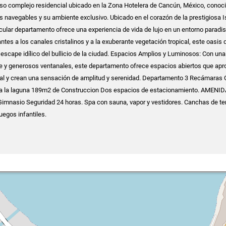
oso complejo residencial ubicado en la Zona Hotelera de Cancún, México, conoc
navegables y su ambiente exclusivo. Ubicado en el corazón de la prestigiosa I
ular departamento ofrece una experiencia de vida de lujo en un entorno paradis
tes a los canales cristalinos y a la exuberante vegetación tropical, este oasis 
n escape idílico del bullicio de la ciudad. Espacios Amplios y Luminosos: Con una
nte y generosos ventanales, este departamento ofrece espacios abiertos que ap
ural y crean una sensación de amplitud y serenidad. Departamento 3 Recámaras 
 a la laguna 189m2 de Construccion Dos espacios de estacionamiento. AMENI
imnasio Seguridad 24 horas. Spa con sauna, vapor y vestidores. Canchas de te
egos infantiles.