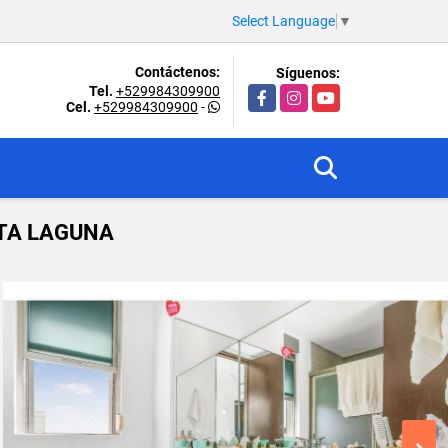
Select Language
▼
Contáctenos:
Síguenos:
Tel.
+529984309900
Facebook
Instagram
YouTube
Cel.
+529984309900
-
STA LAGUNA