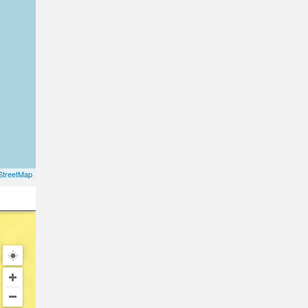
treetMap