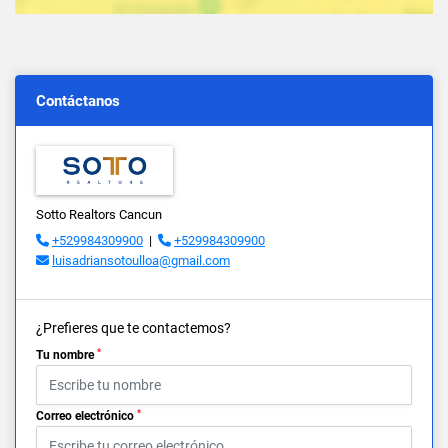
Contáctanos
Sotto Realtors Cancun
+529984309900
|
+529984309900
luisadriansotoulloa@gmail.com
¿Prefieres que te contactemos?
*
Tu nombre
*
Correo electrónico