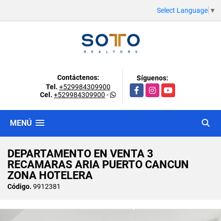
Select Language
▼
Contáctenos:
Síguenos:
Tel.
+529984309900
Facebook
Instagram
YouTube
Cel.
+529984309900
-
MENÚ
DEPARTAMENTO EN VENTA 3
RECAMARAS ARIA PUERTO CANCUN
ZONA HOTELERA
Código.
9912381