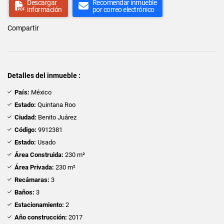
Descargar
Recomendar inmueble
información
por correo electrónico
Compartir
Detalles del inmueble :
País:
México
Estado:
Quintana Roo
Ciudad:
Benito Juárez
Código:
9912381
Estado:
Usado
Área Construida:
230 m²
Área Privada:
230 m²
Recámaras:
3
Baños:
3
Estacionamiento:
2
Año construcción:
2017