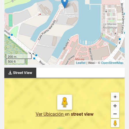
200 m
500 ft
Leaflet
| Wasi - ©
OpenStreetMap
Street View
Ver Ubicación
en
street view