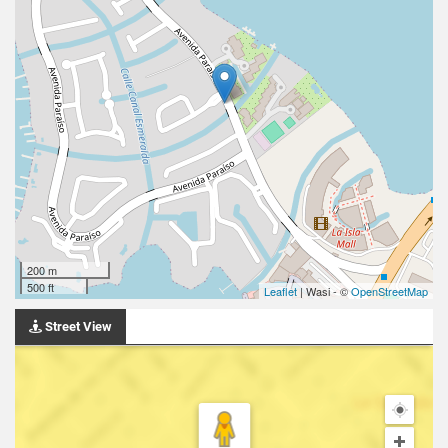
200 m
500 ft
Leaflet
| Wasi - ©
OpenStreetMap
Street View