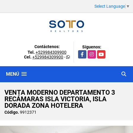
Select Language
▼
Contáctenos:
Síguenos:
Tel.
+529984309900
Facebook
Instagram
YouTube
Cel.
+529984309900
-
MENÚ
VENTA MODERNO DEPARTAMENTO 3
RECÁMARAS ISLA VICTORIA, ISLA
DORADA ZONA HOTELERA
Código.
9912371