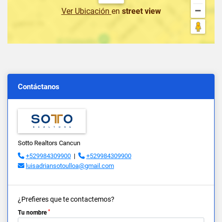
Ver Ubicación
en
street view
Contáctanos
Sotto Realtors Cancun
+529984309900
|
+529984309900
luisadriansotoulloa@gmail.com
¿Prefieres que te contactemos?
*
Tu nombre