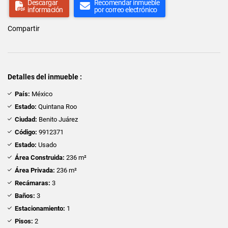
Descargar
Recomendar inmueble
información
por correo electrónico
Compartir
Detalles del inmueble :
País:
México
Estado:
Quintana Roo
Ciudad:
Benito Juárez
Código:
9912371
Estado:
Usado
Área Construida:
236 m²
Área Privada:
236 m²
Recámaras:
3
Baños:
3
Estacionamiento:
1
Pisos:
2