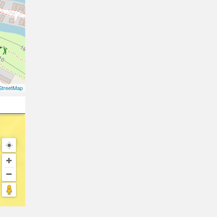
treetMap