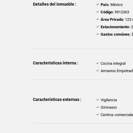
Detalles del inmueble :
País:
México
Código:
9912363
Área Privada:
125 
Estacionamiento:
Gastos comúnes:
$
Características interna :
Cocina integral
Armarios Empotra
Características externas :
Vigilancia
Gimnasio
Centros comercial