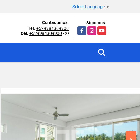
Select Language
▼
Contáctenos:
Síguenos:
Tel.
+529984309900
Facebook
Instagram
YouTube
Cel.
+529984309900
-