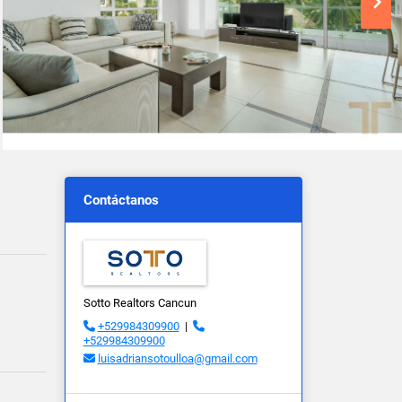
Contáctanos
Sotto Realtors Cancun
+529984309900
|
+529984309900
luisadriansotoulloa@gmail.com