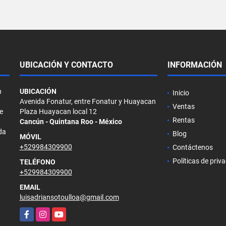
UBICACIÓN Y CONTACTO
INFORMACIÓN
n
UBICACIÓN
Inicio
Avenida Fonatur, entre Fonatur y Huayacan
Ventas
e
Plaza Huayacan local 12
Rentas
Cancún - Quintana Roo - México
da
Blog
MÓVIL
+529984309900
Contáctenos
Políticas de priv
TELÉFONO
+529984309900
EMAIL
luisadriansotoulloa@gmail.com
Facebook
Instagram
YouTube