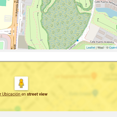
Leaflet
| Wasi - ©
OpenS
r Ubicación
en
street view