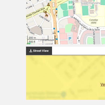
200 m
500 ft
Street View
Ve