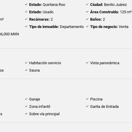
Estado:
Quintana Roo
Ciudad:
Benito Juárez
Estado:
Usado
Área Construida:
125 m²
m²
Recámaras:
2
Baños:
2
2
Tipo de inmueble:
Departamento
Tipo de negocio:
Venta
6,000 MXN
Habitación servicio
Vista panorámica
dos
Sauna
Garaje
Piscina
Zona infantil
Garita de Entrada
es
Sobre vía principal