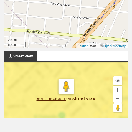
200 m
500 ft
Leaflet
| Wasi - ©
OpenStreetMap
Street View
Ver Ubicación
en
street view