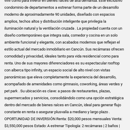
vivir como para invertir en bienes raíces de alta demanda. Este exclusivo
condominio de departamentos a estrenar forma parte de un desarrollo
moderno de aproximadamente 90 unidades, diseñado con espacios
amplios, techos altos y distribución inteligente que privilegia la
iluminación natural y la ventilación cruzada . La propiedad cuenta con un
diseño contemporáneo que integra sala, comedor y cocina en un solo
ambiente funcional y elegante, con acabados modernos que reflejan el
estilo actual del mercado inmobiliario en Cancún. Sus recámaras ofrecen
comodidad y privacidad, ideales tanto para vida residencial como para
renta. Uno de sus mayores diferenciadores es su espectacular rooftop
con alberca tipo infinity, un espacio social de alto nivel con vistas
panorámicas que eleva completamente la experiencia del desarrollo,
acompañado de amenidades como gimnasio, coworking, áreas verdes y
pet park . Su ubicación es clave: a pasos de restaurantes, plazas,
supermercados y servicios, consolidándolo como una opción estratégica
dentro del mercado de bienes raíces en Cancún, ideal para generar flujo
constante en renta o asegurar plusvalía a mediano y largo plazo .
OPORTUNIDAD DE INVERSIÓN Renta: $20,000 pesos mensuales Venta:
$3,550,000 pesos Estado: A estrenar Tipología: 2 recámaras | 2 baños |