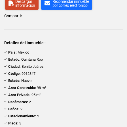
Descargar
Recomendar inmueble
información
por correo electrónico
Compartir
Detalles del inmueble :
País:
México
Estado:
Quintana Roo
Ciudad:
Benito Juárez
Código:
9912347
Estado:
Nuevo
Área Construida:
98 m²
Área Privada:
95 m²
Recámaras:
2
Baños:
2
Estacionamiento:
2
Pisos:
3