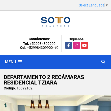
Select Language
▼
Contáctenos:
Síguenos:
Tel.
+529984309900
Facebook
Instagram
YouTube
Cel.
+529984309900
-
MENÚ
DEPARTAMENTO 2 RECÁMARAS
RESIDENCIAL TZIARA
Código.
10092102