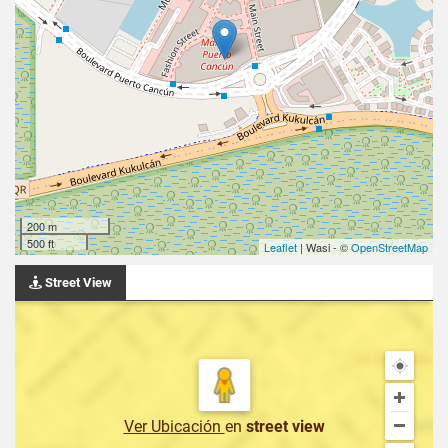
200 m
500 ft
Leaflet
| Wasi - ©
OpenStreetMap
Street View
Ver Ubicación
en
street view