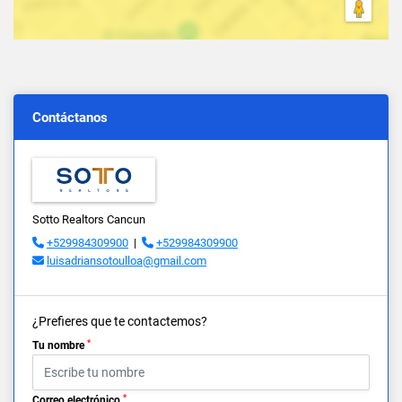
Contáctanos
Sotto Realtors Cancun
+529984309900
|
+529984309900
luisadriansotoulloa@gmail.com
¿Prefieres que te contactemos?
*
Tu nombre
*
Correo electrónico