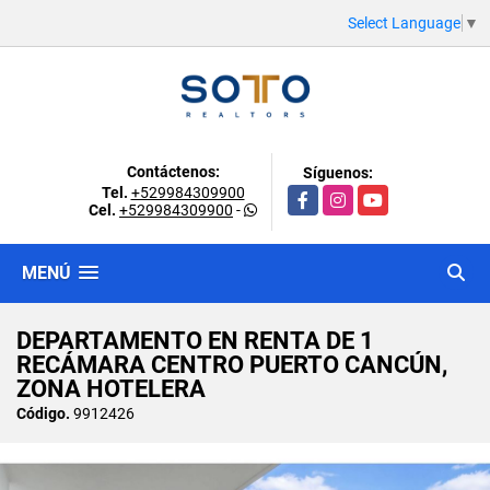
Select Language
▼
Contáctenos:
Síguenos:
Tel.
+529984309900
Facebook
Instagram
YouTube
Cel.
+529984309900
-
MENÚ
DEPARTAMENTO EN RENTA DE 1
RECÁMARA CENTRO PUERTO CANCÚN,
ZONA HOTELERA
Código.
9912426