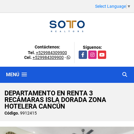
Select Language
▼
Contáctenos:
Síguenos:
Tel.
+529984309900
Facebook
Instagram
YouTube
Cel.
+529984309900
-
MENÚ
DEPARTAMENTO EN RENTA 3
RECÁMARAS ISLA DORADA ZONA
HOTELERA CANCÚN
Código.
9912415