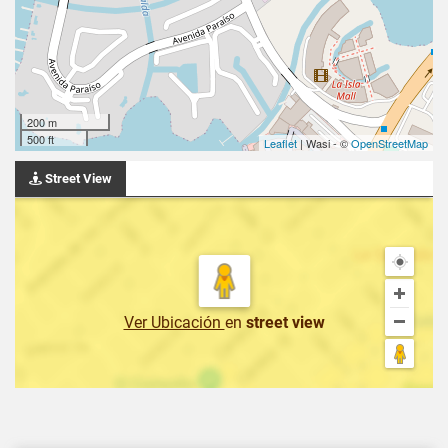
200 m
500 ft
Leaflet
| Wasi - ©
OpenStreetMap
Street View
Ver Ubicación
en
street view