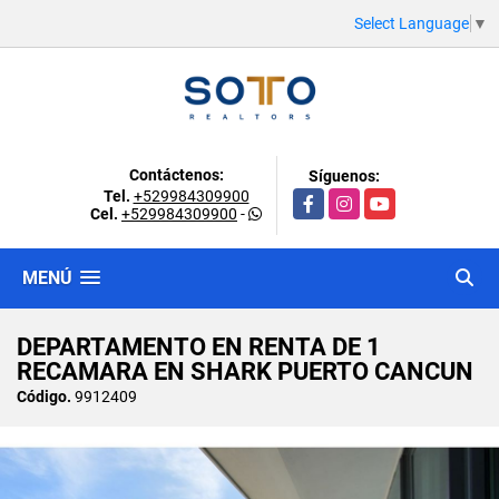
Select Language
▼
Contáctenos:
Síguenos:
Tel.
+529984309900
Facebook
Instagram
YouTube
Cel.
+529984309900
-
MENÚ
DEPARTAMENTO EN RENTA DE 1
RECAMARA EN SHARK PUERTO CANCUN
Código.
9912409