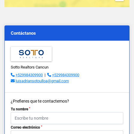
Contáctanos
Sotto Realtors Cancun
+529984309900
|
+529984309900
luisadriansotoulloa@gmail.com
¿Prefieres que te contactemos?
*
Tu nombre
*
Correo electrónico