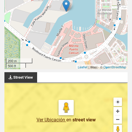
200 m
500 ft
Leaflet
| Wasi - ©
OpenStreetMap
Street View
Ver Ubicación
en
street view