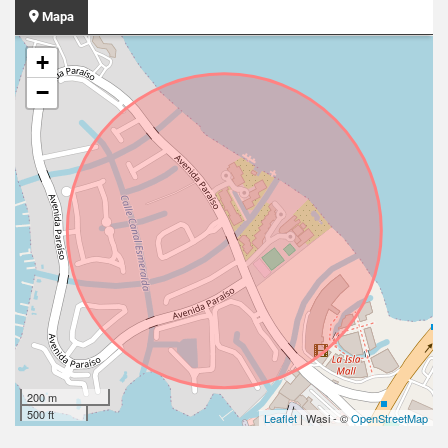
Mapa
+
−
200 m
500 ft
Leaflet
| Wasi - ©
OpenStreetMap