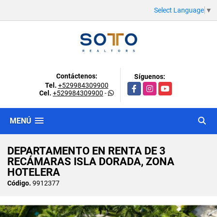
Select Language
▼
Contáctenos:
Síguenos:
Tel.
+529984309900
Facebook
Instagram
YouTube
Cel.
+529984309900
-
MENÚ
DEPARTAMENTO EN RENTA DE 3
RECÁMARAS ISLA DORADA, ZONA
HOTELERA
Código.
9912377