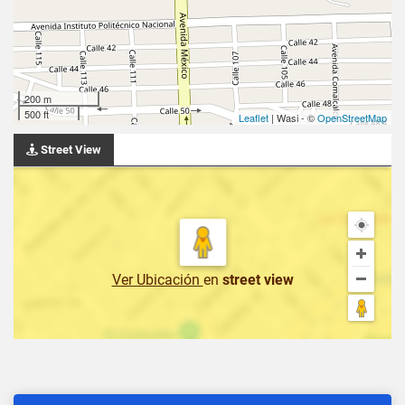
200 m
500 ft
Leaflet
| Wasi - ©
OpenStreetMap
Street View
Ver Ubicación
en
street view