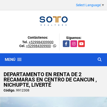
Select Language
▼
Contáctenos:
Síguenos:
Tel.
+529984309900
Facebook
Instagram
YouTube
Cel.
+529984309900
-
MENÚ
DEPARTAMENTO EN RENTA DE 2
RECAMARAS EN CENTRO DE CANCUN ,
NICHUPTE, LIVERTÉ
Código.
9912308