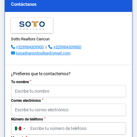
Contáctanos
Sotto Realtors Cancun
+529984309900
|
+529984309900
luisadriansotoulloa@gmail.com
¿Prefieres que te contactemos?
*
Tu nombre
*
Correo electrónico
*
Número de teléfono
▼
*