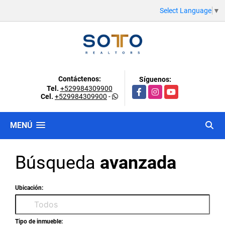
Select Language
▼
Contáctenos:
Síguenos:
Tel.
+529984309900
Facebook
Instagram
YouTube
Cel.
+529984309900
-
MENÚ
Búsqueda
avanzada
Ubicación:
Tipo de inmueble: