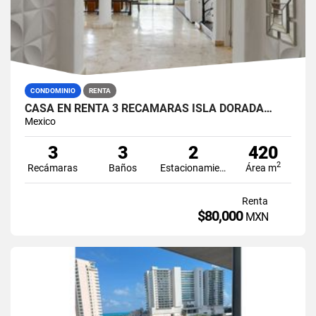
CONDOMINIO
RENTA
CASA EN RENTA 3 RECÁMARAS ISLA DORADA…
Mexico
3
3
2
420
2
Recámaras
Baños
Estacionamiento
Área m
Renta
$80,000
MXN