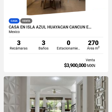
CASA
VENTA
CASA EN ISLA AZUL HUAYACAN CANCUN E…
Mexico
3
3
0
270
2
Recámaras
Baños
Estacionamiento
Área m
Venta
$3,900,000
MXN