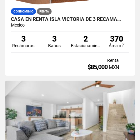
CONDOMINIO
RENTA
CASA EN RENTA ISLA VICTORIA DE 3 RECÁMA…
Mexico
3
3
2
370
2
Recámaras
Baños
Estacionamiento
Área m
Renta
$85,000
MXN