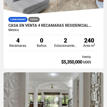
CONDOMINIO
VENTA
CASA EN VENTA 4 RECÁMARAS RESIDENCIAL…
Mexico
4
0
2
240
2
Recámaras
Baños
Estacionamiento
Área m
Venta
$5,350,000
MXN