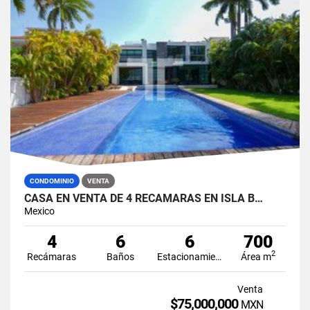
CONDOMINIO
VENTA
CASA EN VENTA DE 4 RECÁMARAS EN ISLA B…
Mexico
4
6
6
700
2
Recámaras
Baños
Estacionamiento
Área m
Venta
$75,000,000
MXN