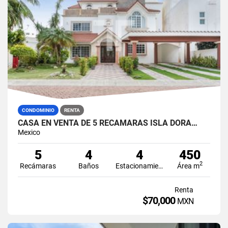
CONDOMINIO
RENTA
CASA EN VENTA DE 5 RECÁMARAS ISLA DORA…
Mexico
5
4
4
450
2
Recámaras
Baños
Estacionamiento
Área m
Renta
$70,000
MXN