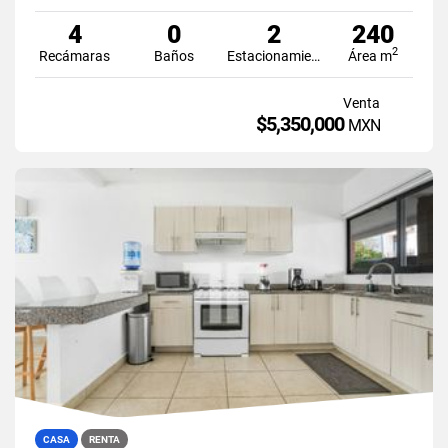
4
0
2
240
2
Recámaras
Baños
Estacionamiento
Área m
Venta
$5,350,000
MXN
CASA
RENTA