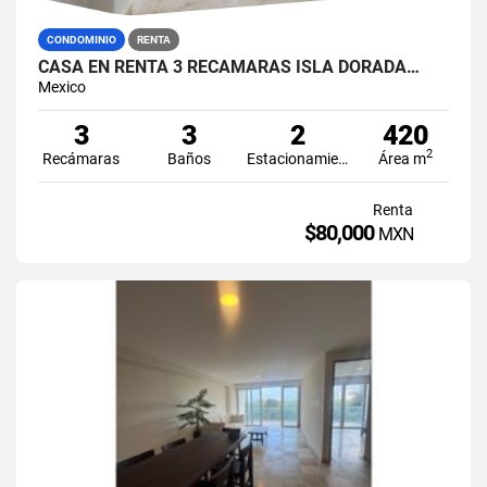
CONDOMINIO
RENTA
CASA EN RENTA 3 RECÁMARAS ISLA DORADA…
Mexico
3
3
2
420
2
Recámaras
Baños
Estacionamiento
Área m
Renta
$80,000
MXN