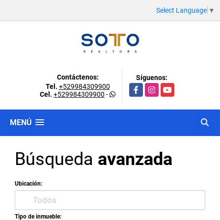
Select Language
▼
Contáctenos:
Síguenos:
Tel.
+529984309900
Facebook
Instagram
YouTube
Cel.
+529984309900
-
MENÚ
Búsqueda
avanzada
Ubicación:
Tipo de inmueble: