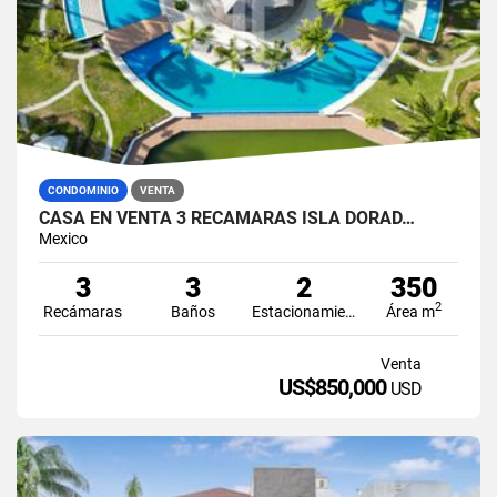
CONDOMINIO
VENTA
CASA EN VENTA 3 RECÁMARAS ISLA DORAD…
Mexico
3
3
2
350
2
Recámaras
Baños
Estacionamiento
Área m
Venta
US$850,000
USD